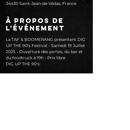
34430 Saint-Jean-de-Védas, France
À propos de
l'événement
La TAF & BOOMERANG présentent DIG 
UP THE 90's Festival - Samedi 19 Juillet 
2025 - Ouverture des portes, du bar et 
du foodtruck à 19h - Prix libre
DIG UP THE 90's:
Dig up the 90's n'est pas un énième 
cover band simple et basique. Il
surf de façon rock'n'rollesque sur cette 
décennie si riche
musicalement. Une époque où même 
les gros hits qui passaient à la