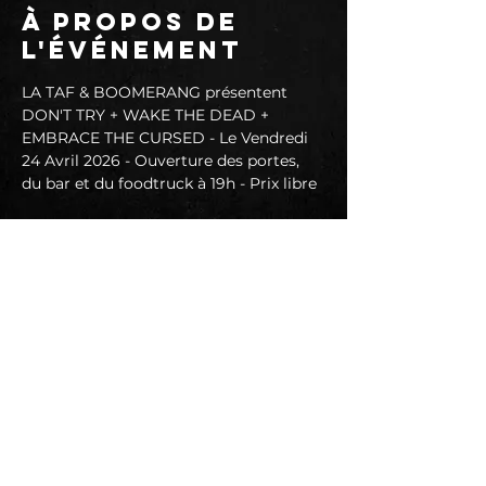
À propos de
l'événement
LA TAF & BOOMERANG présentent 
DON'T TRY + WAKE THE DEAD + 
EMBRACE THE CURSED - Le Vendredi 
24 Avril 2026 - Ouverture des portes, 
du bar et du foodtruck à 19h - Prix libre
DON'T TRY
♫ Hardcore from Canada
📱 
https://www.facebook.com/donttryqc
▶️ 
https://www.youtube.com/c/BOUNDARI
EShc
🎧 
https://donttryqc.bandcamp.com/albu
m/cries-of-domination
En lire plus >