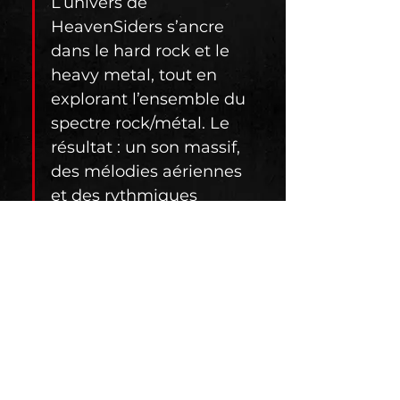
L’univers de 
HeavenSiders s’ancre 
dans le hard rock et le 
heavy metal, tout en 
explorant l’ensemble du 
spectre rock/métal. Le 
résultat : un son massif, 
des mélodies aériennes 
et des rythmiques 
entraînantes qui 
captivent autant les 
amateurs de riffs lourds 
que les passionnés de 
compositions nuancées.
Après une année de 
travail intensif, le 
groupe a élaboré une 