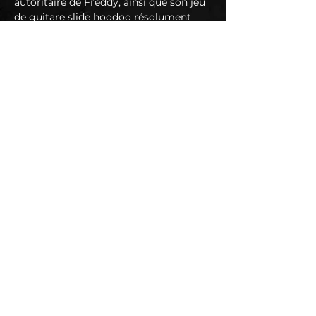
autoritaire de Freddy, ainsi que son jeu 
de guitare slide hoodoo résolument 
agressif, au rythme rythmique de 
Sausage Paw, pour une soirée 
enivrante et enflammée, idéale pour 
une soirée entre amis, un barbecue 
dans le jardin ou une soirée au juke-
joint. « Bayport BBQ Blues » est dédié 
à la mémoire de feu Chris Jonson, 
créateur du Deep Blues Festival.
https://www.facebook.com/leftlanecruis
erband/?locale=fr_FR
https://www.youtube.com/channel/UCL
MIr9FBDv2wtVztfmjEFyw
JACOB…
En lire plus >