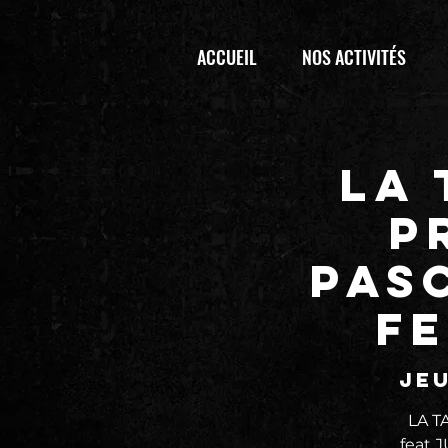
ACCUEIL
NOS ACTIVITÉS
LA
p
PAS
fe
jeu
LA T
feat J