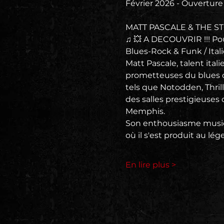
Février 2026 - Ouverture 
MATT PASCALE & THE S
♫ 💥 A DECOUVRIR !!! Po
Blues-Rock & Funk / Ital
Matt Pascale, talent ita
prometteuses du blues co
tels que Notodden, Thril
des salles prestigieuses
Memphis.
Son enthousiasme musical
où il s'est produit au l
En lire plus >