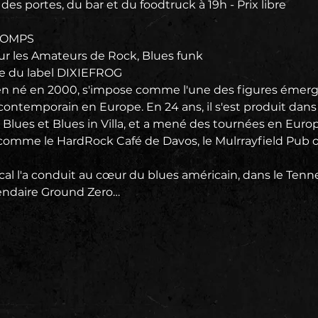
des portes, du bar et du foodtruck à 19h - Prix libre
TOMPS
ur les Amateurs de Rock, Blues funk
ie du label DIXIEFROG
lien né en 2000, s'impose comme l'une des figures émerg
ntemporain en Europe. En 24 ans, il s'est produit dans d
l Blues et Blues in Villa, et a mené des tournées en Euro
 comme le HardRock Café de Davos, le Mulrrayfield Pub o
 l'a conduit au cœur du blues américain, dans le Tenness
égendaire Ground Zero…