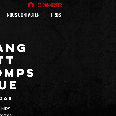
SE CONNECTER
NOUS CONTACTER
PROS
ANG
TT
OMPS
LUE
édas
TOMPS
ortes,