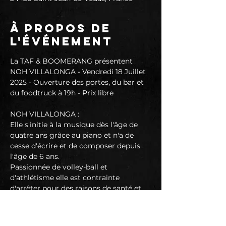
À propos de
l'événement
La TAF & BOOMERANG présentent 
NOH VILLALONGA - Vendredi 18 Juillet 
2025 - Ouverture des portes, du bar et 
du foodtruck à 19h - Prix libre
NOH VILLALONGA :
Elle s'initie à la musique dès l'âge de 
quatre ans grâce au piano et n'a de 
cesse d'écrire et de composer depuis 
l'âge de 6 ans.
Passionnée de volley-ball et 
d'athlétisme elle est contrainte 
d'arrêter pour des raisons de santé et 
se consacre à la danse modern' Jazz 
ainsi qu'à la comédie musicale.
Ce n'est qu'en 2013 qu'elle commence à 