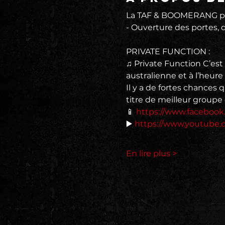
La TAF & BOOMERANG pr
- Ouverture des portes, d
PRIVATE FUNCTION :
♫ Private Function C’est
australienne et à l’heure
Il y a de fortes chances 
titre de meilleur groupe d
📱 
https://www.facebook
▶️ 
https://www.youtube.
En lire plus >