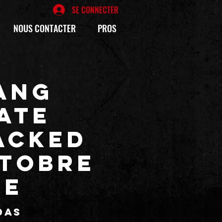
SE CONNECTER
NOUS CONTACTER
PROS
ANG
ATE
ACKED
ctobre
re
das