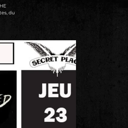
THE
es, du