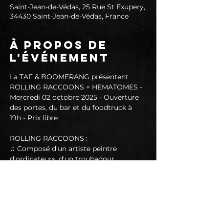
Saint-Jean-de-Védas, 25 Rue St Exupery,
34430 Saint-Jean-de-Védas, France
À propos de
l'événement
La TAF & BOOMERANG présentent 
ROLLING RACCOONS + HEMATOMES - 
Mercredi 02 octobre 2025 - Ouverture 
des portes, du bar et du foodtruck à 
19h - Prix libre
ROLLING RACCOONS :
♫ Composé d'un artiste peintre 
d'ordinateurs, d'un troubadour 
d'appartement, d'un lampadaire 
itinérant et d'un sonomixeur nocturne, 
Rolling Raccoons c'est un groupe de 
rock pur et énergique formé en 2022 
sous le soleil de Montpellier.