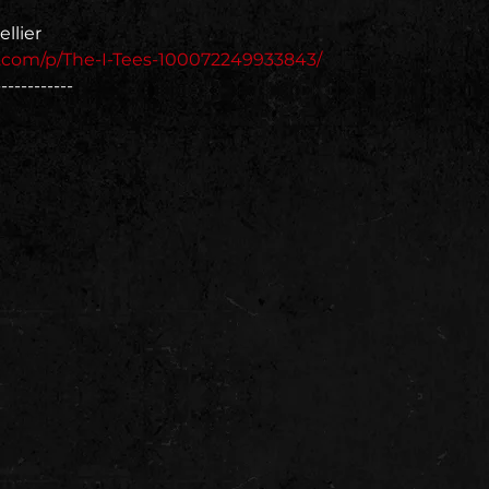
llier
.com/p/The-I-Tees-100072249933843/
------------