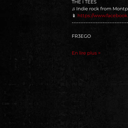
THE I TEES
♫ Indie rock from Montpe
📱 
https://www.facebook
--------------------------------
FR3EGO
En lire plus >