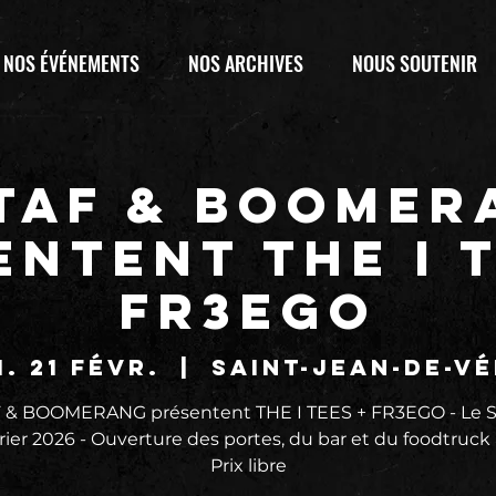
NOS ÉVÉNEMENTS
NOS ARCHIVES
NOUS SOUTENIR
 TAF & BOOMER
entent THE I T
FR3EGO
. 21 févr.
  |  
Saint-Jean-de-V
F & BOOMERANG présentent THE I TEES + FR3EGO - Le 
rier 2026 - Ouverture des portes, du bar et du foodtruck 
Prix libre