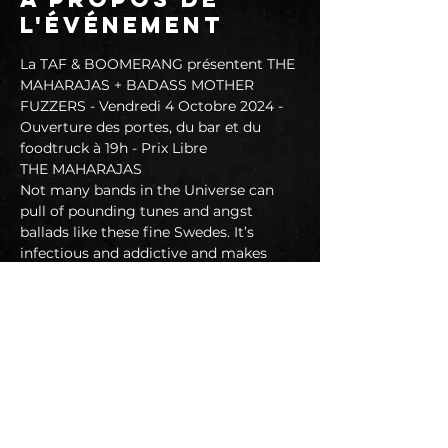
l'événement
La TAF & BOOMERANG présentent THE 
MAHARAJAS + BADASS MOTHER 
FUZZERS - Vendredi 4 Octobre 2024 - 
Ouverture des portes, du bar et du 
foodtruck à 19h - Prix Libre
THE MAHARAJAS
Not many bands in the Universe can 
pull of pounding tunes and angst 
ballads like these fine Swedes. It’s 
infectious and addictive and makes 
you wanna drink, dance and holler.
The Maharajas find influences from all 
good rock made between 1950 and 
today. Their albums is mix of garage 
rock, pubrock, pop, moody punk it's a 
timeless rock’n’roll manifest without a 
bestbefore stamp. 
https://www.facebook.com/themaharaj
as1/?locale=fr_FR