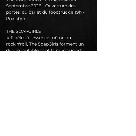
Septembre 2026 - Ouverture des 
portes, du bar et du foodtruck à 19h - 
Prix libre
THE SOAPGIRLS
♫ Fidèles à l'essence même du 
rock'n'roll, The SoapGirls forment un 
duo redoutable dont la musique est
un hymne pour tous les marginaux. 
Leur mélange électrisant d'énergie 
brute et rebelle, imprégné d'
éléments de grunge et de rock 
alternatif, de harmonies vocales et de 
textes audacieux, témoigne
de leur approche artistique sans 
concession.
En lire plus >