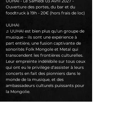
UUHAI - Le Samedi 03 Avril 2027 - 
Ouverture des portes, du bar et du 
foodtruck à 19h - 20€ (hors frais de loc)
UUHAI
♫ UUHAI est bien plus qu’un groupe de 
musique – ils sont une expérience à 
part entière, une fusion captivante de 
sonorités Folk Mongole et Metal qui 
transcendent les frontières culturelles. 
Leur empreinte indélébile sur tous ceux 
qui ont eu le privilège d’assister à leurs 
concerts en fait des pionniers dans le 
monde de la musique, et des 
ambassadeurs culturels puissants pour 
la Mongolie.
“Au programme, toujours un folk 
metal on ne peut plus dépaysant, et 
chants de gorge accompagnés 
d’instruments traditionnels. Un son 
audacieux, encore plus ancré dans la 