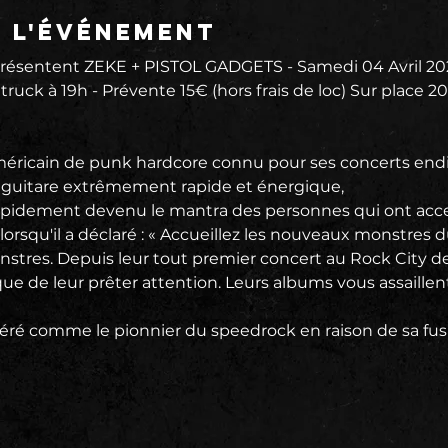
e l'événement
sentent ZEKE + PISTOL GADGETS - Samedi 04 Avril 202
truck à 19h - Prévente 15€ (hors frais de loc) Sur place 2
éricain de punk hardcore connu pour ses concerts endia
 guitare extrêmement rapide et énergique,
apidement devenu le mantra des personnes qui ont accep
orsqu'il a déclaré : « Accueillez les nouveaux monstres du
nstres. Depuis leur tout premier concert au Rock City de 
que de leur prêter attention. Leurs albums vous assaillent
éré comme le pionnier du speedrock en raison de sa fus