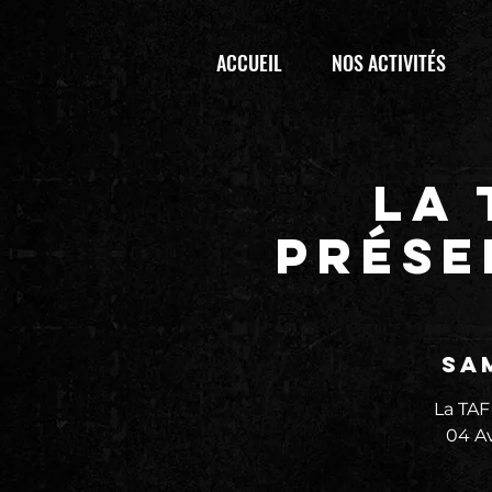
ACCUEIL
NOS ACTIVITÉS
La
prése
sam
La TA
04 Av