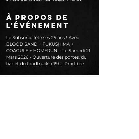
À propos de
l'événement
Le Subsonic fête ses 25 ans ! Avec 
BLOOD SAND + FUKUSHIMA + 
COAGULE + HOMERUN  - Le Samedi 21 
Mars 2026 - Ouverture des portes, du 
bar et du foodtruck à 19h - Prix libre
BLOOD SAND
♫ Cryptic Grunge/Stoner/Doom band 
from MTP sin city
📱 
https://www.facebook.com/p/BloodSan
d-100092564177512/
--------------------------------------------
FUKUSHIMA