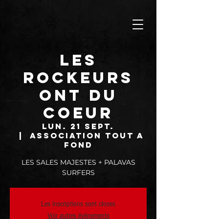
LES
ROCKEURS
ONT DU
COEUR
lun. 21 sept.
  |  
ASSOCIATION TOUT A
FOND
LES SALES MAJESTES + PALAVAS
SURFERS
Les inscriptions sont closes
Voir autres événements