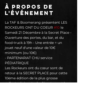
À propos de
l'événement
La TAF & Boomerang présentent LES 
ROCKEURS ONT DU COEUR 
#10
 le 
Samedi 21 Décembre à la Secret Place - 
Ouverture des portes, du bar, et du 
food-truck à 19h - Une entrée = un 
jouet neuf d'une valeur de 10€ 
minimum (ou 10€)
- PARTENARIAT CHU service 
PÉDIATRIQUE
Les Rockeurs ont du cœur sont de 
retour à la SECRET PLACE pour cette 
10ème édition de la plus grosse 
collecte de jouets du département !
Historique :Tout a démarré en 1988, à 
Nantes, sur une idée de la maman du 
guitariste des Elmer Food Beat et de 
Stéphane Cluzeau : lancer une 