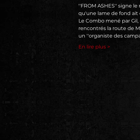
''FROM ASHES'' signe l
qu'une lame de fond ait 
Le Combo mené par Gil, d
rencontrés la route de Ma
un ''organiste des campa
En lire plus >