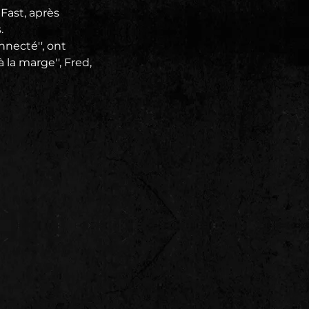
ast, après
.
necté'', ont
 la marge'', Fred,