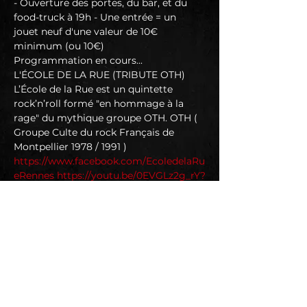
- Ouverture des portes, du bar, et du 
food-truck à 19h - Une entrée = un 
jouet neuf d'une valeur de 10€ 
minimum (ou 10€)
Programmation en cours...
L'ÉCOLE DE LA RUE (TRIBUTE OTH)
L’École de la Rue est un quintette 
rock’n’roll formé "en hommage à la 
rage" du mythique groupe OTH. OTH ( 
Groupe Culte du rock Français de 
Montpellier 1978 / 1991 ) 
https://www.facebook.com/EcoledelaRu
eRennes
https://youtu.be/0EVGLz2g_rY?
si=p0wpUjFjJSofjeff
DIG UP THE 90's
Dig up the 90's n'est pas un énième 
cover band simple et basique. Il surf de 
façon rock'n'rollesque sur cette 
décennie si riche musicalement. Une 
époque où même les gros hits qui 
passaient à la radio étaient funs. Des 
Spice Girls à Nirvana, des Backstreet 