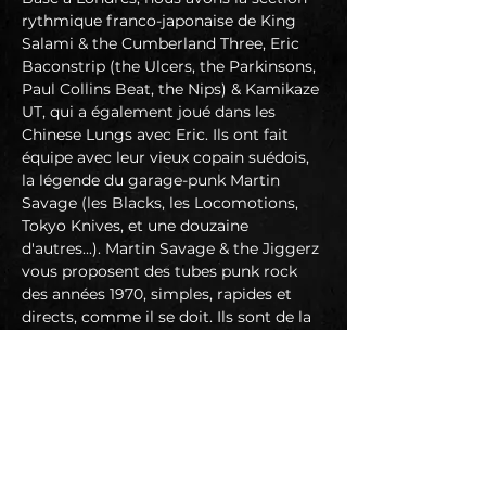
rythmique franco-japonaise de King 
Salami & the Cumberland Three, Eric 
Baconstrip (the Ulcers, the Parkinsons, 
Paul Collins Beat, the Nips) & Kamikaze 
UT, qui a également joué dans les 
Chinese Lungs avec Eric. Ils ont fait 
équipe avec leur vieux copain suédois, 
la légende du garage-punk Martin 
Savage (les Blacks, les Locomotions, 
Tokyo Knives, et une douzaine 
d'autres...). Martin Savage & the Jiggerz 
vous proposent des tubes punk rock 
des années 1970, simples, rapides et 
directs, comme il se doit. Ils sont de la 
pure dynamite !
https://www.facebook.com/Martin-
Savage-the-Jiggerz-103099651258293
Jeux Cruels
L ’aventure commence en janvier 2017, 
à Montpellier.
Jeux Cruels s’éveille sous l’impulsion de 