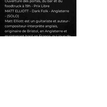
Ouverture des portes, du bar et du 
foodtruck à 19h - Prix Libre
MATT ELLIOTT - Dark Folk - Angleterre 
- (SOLO)
Matt Elliott est un guitariste et auteur-
compositeur-interprète anglais, 
originaire de Bristol, en Angleterre et 
maintenant basé en France, qui joue de 
la musique folk sombre. Il a également 
produit et enregistré de la musique 
électronique sous le nom de The Third 
Eye Foundation
https://www.facebook.com/mattelliott
music
https://youtu.be/7MtTBFlqcus?
si=uYBMBhCUIeddfQjT
RORSCHARCH - B612 & WE DRIFT - 
Dream Pop / Slowcore - Montpellier