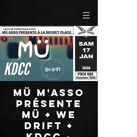
MÜ M'ASSO
présente
MÜ + WE
DRIFT +
KDCC -