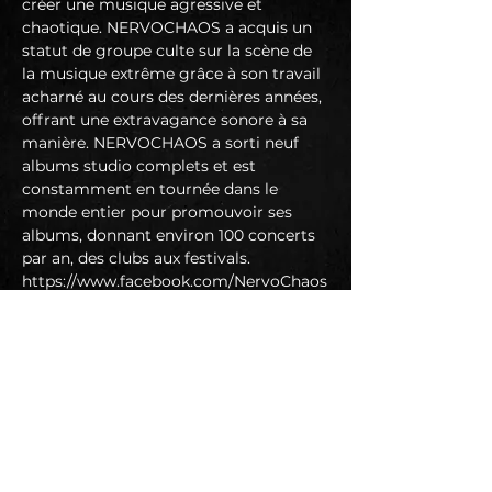
créer une musique agressive et 
chaotique. NERVOCHAOS a acquis un 
statut de groupe culte sur la scène de 
la musique extrême grâce à son travail 
acharné au cours des dernières années, 
offrant une extravagance sonore à sa 
manière. NERVOCHAOS a sorti neuf 
albums studio complets et est 
constamment en tournée dans le 
monde entier pour promouvoir ses 
albums, donnant environ 100 concerts 
par an, des clubs aux festivals.
https://www.facebook.com/NervoChaos
https://www.youtube.com/nervochaos
FERAL est un quatuor crust brut et 
sans compromis du sud de la France 
dont la reformation date de fin 2013. A 
l'époque, l'idée derrière le groupe était 
simple : s'amuser à créer de la bonne 
musique pour les oreilles, être le point 
de convergence de toutes leurs 
influences en tant qu'individus, et 