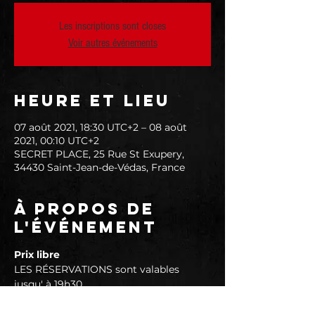
Les inscriptions sont closes
Voir autres événements
Heure et lieu
07 août 2021, 18:30 UTC+2 – 08 août
2021, 00:10 UTC+2
SECRET PLACE, 25 Rue St Exupery,
34430 Saint-Jean-de-Védas, France
À propos de
l'événement
Prix libre
LES RÉSERVATIONS sont valables 
jusqu' à 19h30.
Le programme est simple :
► Ouverture de 18H00 à selon 