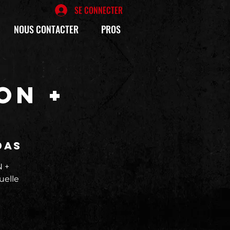
SE CONNECTER
NOUS CONTACTER
PROS
ON +
das
 +
uelle