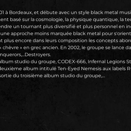
01 à Bordeaux, et débute avec un style black metal musi
t basé sur la cosmologie, la physique quantique, la tec
re un tournant plus diversifié et plus personnel en i
 une approche moins marquée black metal pour s'oriente
t plus encore dans leurs composition les concepts abord
« chèvre » en grec ancien. En 2002, le groupe se lance 
querors,...Destroyers.
album studio du groupe, CODEX-666, Infernal Legions Strik
n deuxième album intitulé Ten-Eyed Nemesis aux labels 
a sortie du troisième album studio du groupe,…