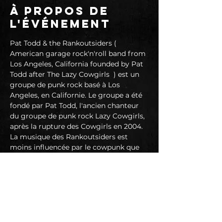
À propos de
l'événement
Pat Todd & the Rankoutsiders ( 
American garage rock'n'roll band from 
Los Angeles, California founded by Pat 
Todd after The Lazy Cowgirls  ) est un 
groupe de punk rock basé à Los 
Angeles, en Californie. Le groupe a été 
fondé par Pat Todd, l'ancien chanteur 
du groupe de punk rock Lazy Cowgirls, 
après la rupture des Cowgirls en 2004. 
La musique des Rankoutsiders est 
moins influencée par le cowpunk que 
celle des Cowgirls. 
https://www.youtube.com/watch?
v=SQDO0nzLT8U
https://www.facebook.com/pattoddrank
outsiders
LORD DIABOLIK
LORD DIABOLIK - Danger : R&B ! Wild 