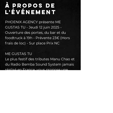
À propos de
l'événement
PHOENIX AGENCY présente ME 
GUSTAS TU - Jeudi 12 juin 2025 - 
Ouverture des portes, du bar et du 
foodtruck à 19h - Prévente 23€ (Hors 
frais de loc) - Sur place Prix NC
ME GUSTAS TU 
Le plus festif des tributes Manu Chao et 
du Radio Bemba Sound System jamais 
réalisé en France, vous propose une 
réplique de la tournée de 2001-2002 
avec tous les titres incontournables: 
Clandestino, Rumba de Barcelona, The 
Monkey, Me Gustas Tú, Mala vida, Casa 
Babylon, Pinocchio, etc...
1h30 de show incontrôlable.
Une performance énergique des 7 
artistes, pour vous faire vivre 