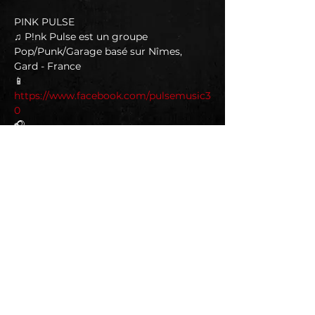
PINK PULSE
♫ P!nk Pulse est un groupe 
Pop/Punk/Garage basé sur Nîmes, 
Gard - France
📱 
https://www.facebook.com/pulsemusic3
0
🎧 
https://www.deezer.com/fr/album/7084
39281?
host=29235341&utm_campaign=clipboa
rd-
generic&utm_source=user_sharing&ut
m_content=album-
708439281&deferredFl=1
--------------------------------------------
En lire plus >