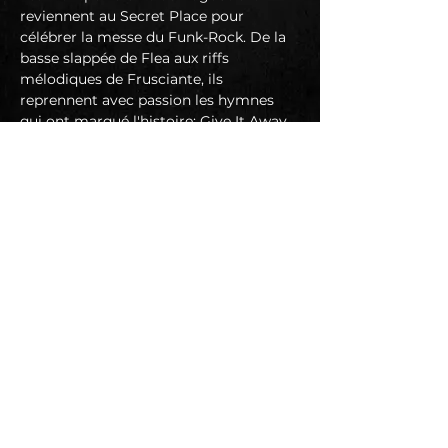
reviennent au Secret Place pour 
célébrer la messe du Funk-Rock. De la 
basse slappée de Flea aux riffs 
mélodiques de Frusciante, ils 
reprennent avec passion les hymnes 
qui ont marqué l'histoire: Give It Away, 
Under the Bridge, Can't Stop... le 
groove californien est entre de bonnes 
mains !
📱 
https://facebook.com/pogosticks
▶️ 
https://youtube.com/@PogoSticksRHC
P
En lire plus >