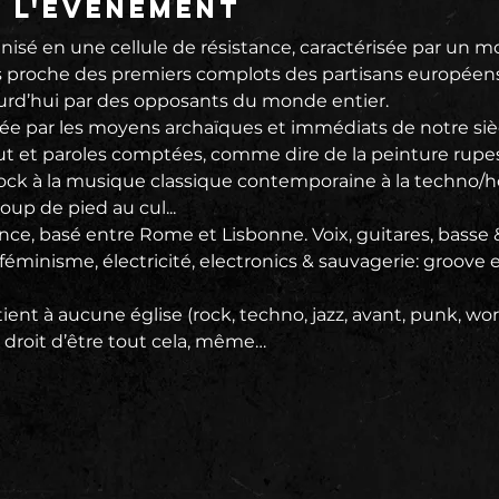
e l'événement
sé en une cellule de résistance, caractérisée par un mo
rès proche des premiers complots des partisans européens
urd’hui par des opposants du monde entier.

sée par les moyens archaïques et immédiats de notre sièc
aut et paroles comptées, comme dire de la peinture rup
t-rock à la musique classique contemporaine à la techno/h
up de pied au cul...

ance, basé entre Rome et Lisbonne. Voix, guitares, basse &
minisme, électricité, electronics & sauvagerie: groove e
nt à aucune église (rock, techno, jazz, avant, punk, wo
 droit d’être tout cela, même…