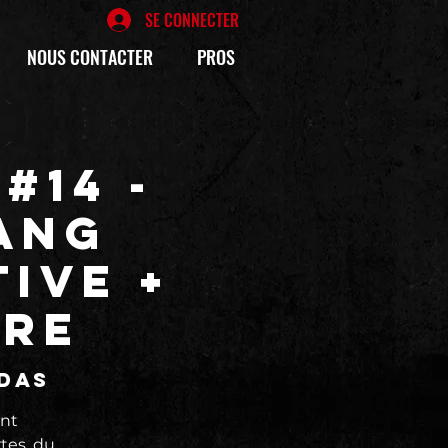
SE CONNECTER
NOUS CONTACTER
PROS
#14 -
ANG
IVE +
bre
édas
nt
tes, du