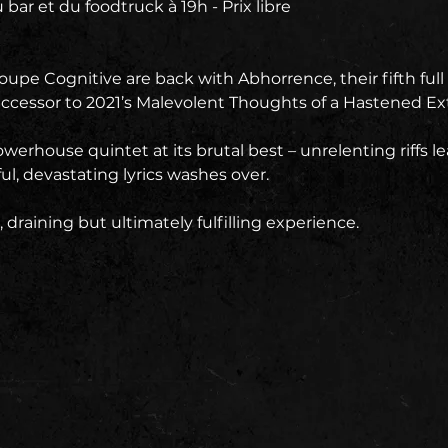
bar et du foodtruck à 19h - Prix libre
oupe Cognitive are back with Abhorrence, their fifth ful
cessor to 2021’s Malevolent Thoughts of a Hastened Ext
werhouse quintet at its brutal best – unrelenting riffs l
l, devastating lyrics washes over.
 draining but ultimately fulfilling experience.