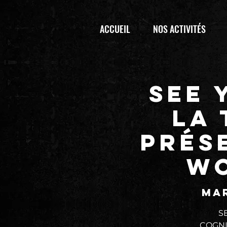
ACCUEIL
NOS ACTIVITÉS
SEE 
La
prés
WO
mar
S
COGNIT