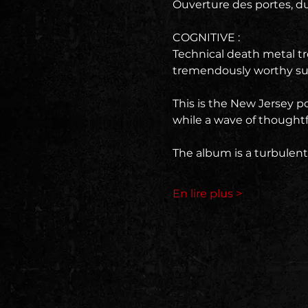
Ouverture des portes, du 
COGNITIVE :
Technical death metal tr
tremendously worthy suc
This is the New Jersey po
while a wave of thoughtfu
The album is a turbulent,
En lire plus >