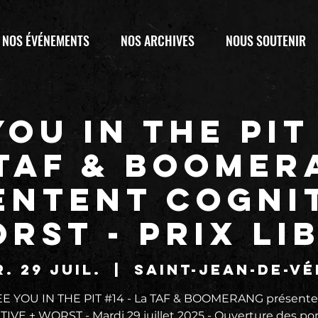
NOS ÉVÉNEMENTS
NOS ARCHIVES
NOUS SOUTENIR
YOU IN THE PIT 
 TAF & BOOMER
entent COGNIT
RST - Prix li
. 29 juil.
  |  
Saint-Jean-de-V
EE YOU IN THE PIT #14 - La TAF & BOOMERANG présente
IVE + WORST - Mardi 29 juillet 2025 - Ouverture des por