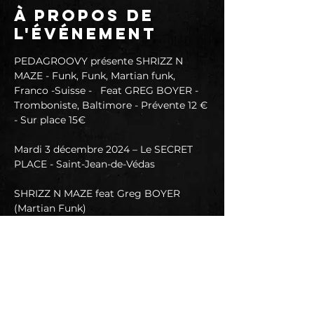
À propos de
l'événement
PEDAGROOVY présente
SHRIZZ N 
MAZE - Funk, Funk, Martian funk, 
Franco -Suisse -   Feat GREG BOYER - 
Tromboniste, Baltimore -
Prévente 12 € 
- Sur place 15€
Mardi 3 décembre 2024 – Le SECRET 
PLACE - Saint-Jean-de-Védas
SHRIZZ N MAZE feat Greg BOYER 
(Martian Funk)
Ouverture des portes : 19h00
concert : 20h30-23h00
Les Mad Max galactiques de SHRIZZ N 
MAZE effectuent cet hiver une tournée 
de folie et seront accompagnés du 
légendaire Greg Boyer au Trombone 