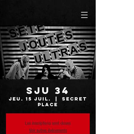
SJU 34
jeu. 15 juil.
  |  
SECRET
PLACE
Les inscriptions sont closes
Voir autres événements