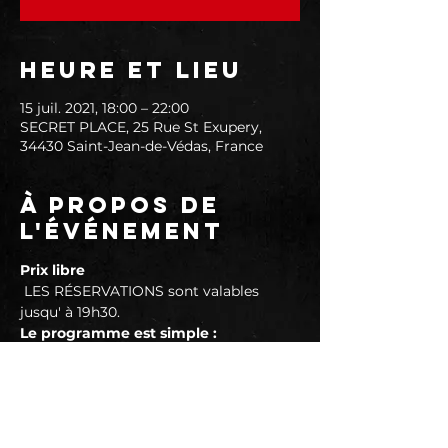
Heure et lieu
15 juil. 2021, 18:00 – 22:00
SECRET PLACE, 25 Rue St Exupery,
34430 Saint-Jean-de-Védas, France
À propos de
l'événement
Prix libre
 LES RÉSERVATIONS sont valables 
jusqu' à 19h30.
Le programme est simple :
► Ouverture de 18H00 à selon 
autorisations gouvernementales
► Concert de 19h30 à 20h30
► Happy Hour de 18h00 à 19h00