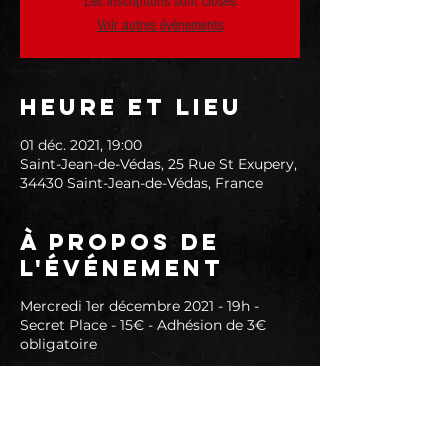
Les inscriptions sont closes
Voir autres événements
Heure et lieu
01 déc. 2021, 19:00
Saint-Jean-de-Védas, 25 Rue St Exupery,
34430 Saint-Jean-de-Védas, France
À propos de
l'événement
Mercredi 1er décembre 2021 - 19h -
Secret Place - 15€ - Adhésion de 3€
obligatoire
Officiellement fondé en 2004 en
Argentine, SKILTRON est le premier
groupe de Folk Metal d'Amérique du
Sud, désormais basé en Europe.