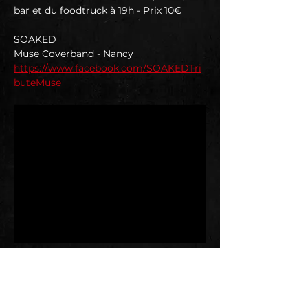
bar et du foodtruck à 19h - Prix 10€
SOAKED 
Muse Coverband - Nancy 
https://www.facebook.com/SOAKEDTri
buteMuse
www.youtube.com
Soaked
Our name is Soaked, and we're a