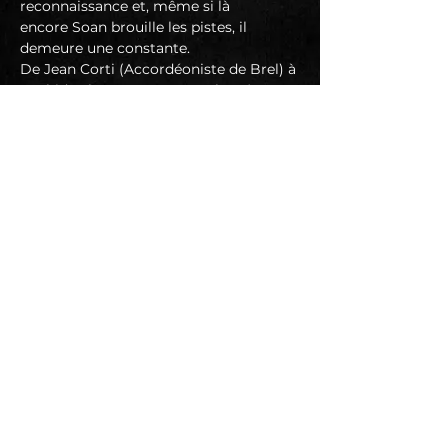
reconnaissance et, même si là
encore Soan brouille les pistes, il 
demeure une constante.
De Jean Corti (Accordéoniste de Brel) à 
Rachid Taha en passant par les Têtes 
Raides ; de Soma
Snakeoil (L’égérie Punkrock) à John 
Krishack (Manager du groupe State to 
state de L.A) en passant
par The Krays (Punkrock,N.Y), pas 
besoin d'étiquette, on aime ou on 
déteste mais dans l'ensemble
En lire plus >
Suivez-nous sur les réseaux sociaux :