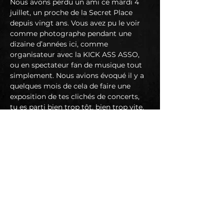
Nous avons perdu un ami ce mardi 4 
juillet, un proche de la Secret Place 
depuis vingt ans. Vous avez pu le voir 
comme photographe pendant une 
dizaine d’années ici, comme 
organisateur avec la KICK ASS ASSO, 
ou en spectateur fan de musique tout 
simplement. Nous avions évoqué il y a 
quelques mois de cela de faire une 
exposition de tes clichés de concerts, 
tu es parti bien trop tôt, bien trop vite.

Ta gentillesse, ton sourire nous 
manque déjà.

Toutes nos condoléances à ta maman, 
ta famille, et tes amis.

R.I.P Boris Moireau
Afin de commémorer sa mémoire, la 
TAF / Secret Place organise une soirée 
hommage, en Prix Libre, tous les 
bénéfices de la soirée seront pour la 
famille…