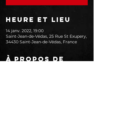
Heure et lieu
14 janv. 2022, 19:00
Saint-Jean-de-Védas, 25 Rue St Exupery,
34430 Saint-Jean-de-Védas, France
À propos de
l'événement
Depuis 1996, le SAMU Social de
Montpellier vient en aide à toute
personne vivant à la rue en prodiguant
conseils, premiers soins,
accompagnement, soutien…Nous
fournissons aussi des couvertures et
sacs de couchage.
Or, il nous est de plus en plus difficile
de nous en procurer alors même que la
demande augmente ; chaque semaine