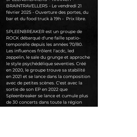
BRAINTRAVELLERS - Le vendredi 21 
février 2025 - Ouverture des portes, du 
bar et du food truck à 19h -  Prix libre. 
SPLEENBREAKER est un groupe de 
ROCK débarqué d'une faille spatio-
temporelle depuis les années 70/80. 
Les influences frôlent l'acdc, led 
zeppelin, le sale du grunge et approche 
le style psychédélique seventies. Créé 
en 2020, le groupe trouve sa stabilité 
en 2021 et se lance dans la composition 
avec de petites scènes. C'est avec la 
sortie de son EP en 2022 que 
Spleenbreaker se lance et cumule plus 
de 30 concerts dans toute la région 
Occitanie (festivals, salles de concerts 
indépendantes) avec comme point 
d'orgue une mini tournée au Mexique 
en janvier 2024.
C'est avec l'enregistrement de son 