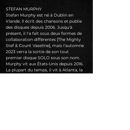
STEFAN MURPHY
Stefan Murphy est né à Dublin en 
Irlande. Il écrit des chansons et publie 
des disques depuis 2006. Jusqu'à 
présent, il l'a fait sous deux formes de 
collaboration différentes [The Mighty 
Stef & Count Vaseline], mais l'automne 
2023 verra la sortie de son tout 
premier disque SOLO sous son nom. 
Murphy vit aux États-Unis depuis 2016. 
La plupart du temps, il vit à Atlanta, la 
Mecque du Sud. Cependant, c'est une 
relocalisation à Nashville après COVID 
qui l'a aidé à trouver l'inspiration et 
l'infrastructure nécessaires pour se 
relancer en tant qu'artiste 
professionnel. Il travaille avec un petit 
label appelé Sweet Time Records.
Stefan Murphy, au cours de la dernière 
décennie, a partagé l'affiche de 