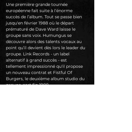
Une première grande tournée 
européenne fait suite à l’énorme 
succès de l’album. Tout se passe bien 
jusqu'en février 1988 où le départ 
prématuré de Dave Ward laisse le 
groupe sans voix. Humungus se 
découvre alors des talents vocaux au 
point qu’il devient dès lors le leader du 
groupe. Link Records - un label 
alternatif à grand succès - est 
tellement impressionné qu'il propose 
un nouveau contrat et Fistful Of 
Burgers, le deuxième album studio du 
groupe, sort fin 1988.
Les concerts s’enchaînent jusqu'en 
1989 quand Gra quitte à son tour le 
groupe pour se concentrer sur sa 
formation métal. Un nouveau 
remplaçant débarque en la personne 
de Scott « Mad Man » Milsom, un jeune 
contrebassiste qui donne au groupe un 