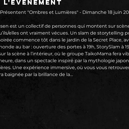
e l'événement
résentent "Ombres et Lumières" - Dimanche 18 juin 202
en est un collectif de personnes qui montent sur scène
’ils/elles ont vraiment vécues. Un slam de storytelling po
irée commence tôt dans le jardin de la Secret Place, ave
onde au bar : ouverture des portes à 19h, StorySlam à 19
sur la scène à l’intérieur, où le groupe TaikoMama fera vib
ure, dans un spectacle inspiré par la mythologie japona
mières. Une expérience immersive, où vous vous retrouver
 baignée par la brillance de la…