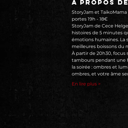
À propos d
StoryJam et TaikoMama P
portes 19h - 18€
StoryJam de Cece Helges
histoires de 5 minutes qu
émotions humaines. La so
meilleures boissons du m
À partir de 20h30, focus 
tambours pendant une he
la soirée : ombres et lu
ombres, et votre âme sera
En lire plus >