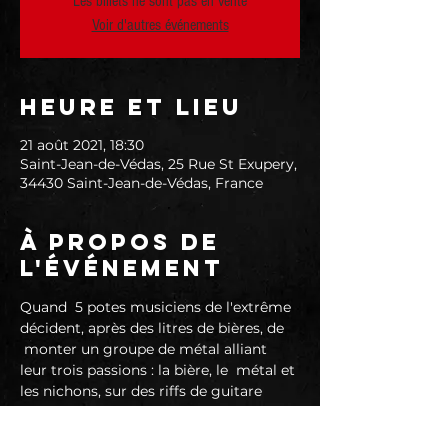
Les billets ne sont pas en vente
Voir d'autres événements
Heure et lieu
21 août 2021, 18:30
Saint-Jean-de-Védas, 25 Rue St Exupery,
34430 Saint-Jean-de-Védas, France
À propos de
l'événement
Quand  5 potes musiciens de l'extrême 
décident, après des litres de bières, de 
 monter un groupe de métal alliant 
leur trois passions : la bière, le  métal et 
les nichons, sur des riffs de guitare 
biens lourds et une voie  grasse 
suintant la testostérone. Avec leurs 