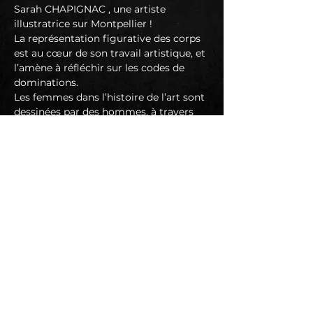
Sarah CHAPIGNAC , une artiste 
illustratrice sur Montpellier !
La représentation figurative des corps 
est au cœur de son travail artistique, et 
l’amène à réfléchir sur les codes de 
dominations.
Les femmes dans l’histoire de l’art sont 
dessinées par des hommes, à travers 
leurs désirs. Un regard unilatéral, un 
point de vue.
Elle représente les femmes vivantes, 
riant aux éclats, endormies, entourées, 
en sécurité, libre d’êtres plus que des 
corps.
https://www.facebook.com/bilbo.champ
ignac
SYSMIK
En lire plus >