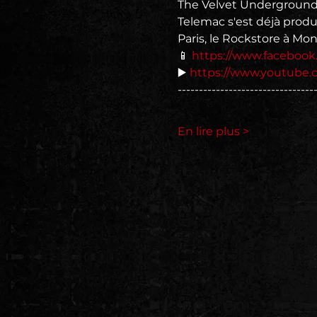
The Velvet Underground,
Telemac s'est déjà prod
Paris, le Rockstore à Mon
📱 
https://www.faceboo
▶️ 
https://www.youtube
--------------------------------
En lire plus >