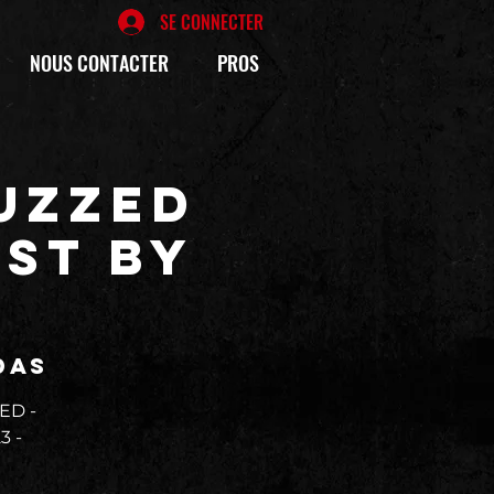
SE CONNECTER
NOUS CONTACTER
PROS
FUZZED
IST by
das
ED -
3 -