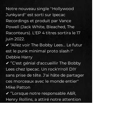
Notre nouveau single ''Hollywood 
Junkyard'' est sorti sur Ipecac 
Recordings et produit par Vance 
Powell (Jack White, Bleached, The 
Raconteurs). L'EP 4 titres sortira le 17 
juin 2022.
✔ "Allez voir The Bobby Lees... Le futur 
est le punk minimal proto slash !" 
Debbie Harry
✔ ‘’C'est génial d'accueillir The Bobby 
Lees chez Ipecac. Un rock'n'roll DIY 
sans prise de tête. J'ai hâte de partager 
ces morceaux avec le monde entier" 
Mike Patton
✔ ‘’Lorsque notre responsable A&R, 
Henry Rollins, a attiré notre attention 
sur The Bobby Lees, nous n'avons pas 
hésité. Un groupe formidable, des gens 
formidables avec la bonne attitude. 
C'est un honneur de faire partie de