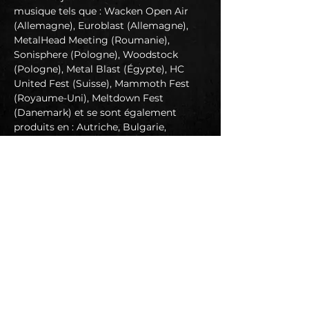
musique tels que : Wacken Open Air 
(Allemagne), Euroblast (Allemagne), 
MetalHead Meeting (Roumanie), 
Sonisphere (Pologne), Woodstock 
(Pologne), Metal Blast (Égypte), HC 
United Fest (Suisse), Mammoth Fest 
(Royaume-Uni), Meltdown Fest 
(Danemark) et se sont également 
produits en : Autriche, Bulgarie, 
Belgique, Belarus, République tchèque, 
Estonie, France, Hongrie, Italie, 
Lettonie, Luxembourg, Pays-Bas, 
Roumanie, Serbie, Slovénie, Slovaquie, 
Espagne, Ukraine, Royaume-Uni.
"Ils sont doués pour délivrer un metal 
émotionnel, dissonant et progressif". 
The Rolling Stone (Indio)
https://www.facebook.com/materia.met
al
En lire plus >