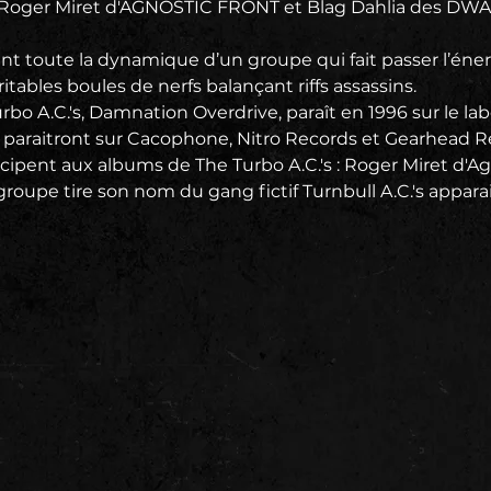
Roger Miret d'AGNOSTIC FRONT et Blag Dahlia des DWAR
nt toute la dynamique d’un groupe qui fait passer l’éner
tables boules de nerfs balançant riffs assassins.
bo A.C.'s, Damnation Overdrive, paraît en 1996 sur le la
paraitront sur Cacophone, Nitro Records et Gearhead Re
cipent aux albums de The Turbo A.C.'s : Roger Miret d'Ag
roupe tire son nom du gang fictif Turnbull A.C.'s apparai