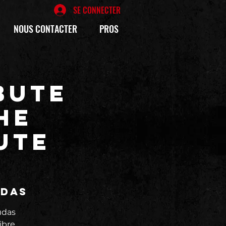
SE CONNECTER
NOUS CONTACTER
PROS
bute
HE
ute
édas
udas