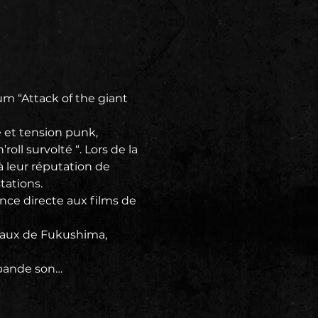
 “Attack of the giant 
e et tension punk, 
roll survolté “. Lors de la 
 leur réputation de 
tations.
nce directe aux films de 
eaux de Fukushima, 
 bande son…