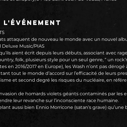
e l'événement
S 
s attaquent de nouveau le monde avec un nouvel album
il Deluxe Music/PIAS
u’ils aient écrit depuis leurs débuts, associant avec rag
ountry, folk, plusieurs style pour un seul genre, “ un rock’n’
tes en 2016/2017 en Europe), les Wash n’ont pas dérogé à
nt tout le monde d’accord sur l’efficacité de leurs pres
sme et second degré les risques du nucléaire, en référe
invasion de homards violets géants contaminés par les 
endre leur revanche sur l’inconsciente race humaine.
elant aussi bien Ennio Morricone (satan’s grave) qu’une