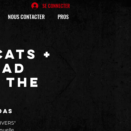
SE CONNECTER
NOUS CONTACTER
PROS
ATS +
OAD
+ THE
das
IVERS"
nuelle