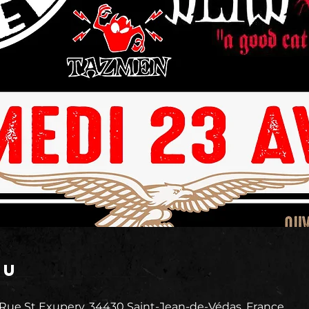
eu
 Rue St Exupery, 34430 Saint-Jean-de-Védas, France